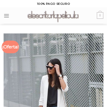
Skip
100% PAGO SEGURO
to
content
0
¡Oferta!