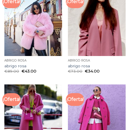
¡Oferta!
¡Oferta!
ABRIGO ROSA
ABRIGO ROSA
abrigo rosa
abrigo rosa
€
89.00
€
43.00
€
73.00
€
34.00
¡Oferta!
¡Oferta!