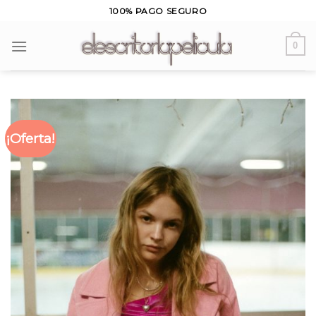
Skip
100% PAGO SEGURO
to
content
0
¡Oferta!