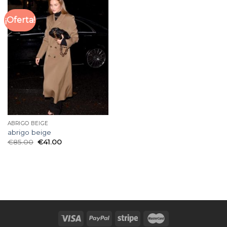
¡Oferta!
ABRIGO BEIGE
abrigo beige
€
85.00
€
41.00