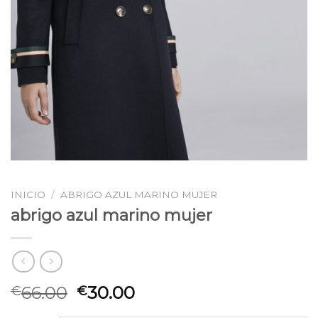
INICIO
/
ABRIGO AZUL MARINO MUJER
abrigo azul marino mujer
66.00
30.00
€
€