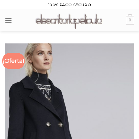
Skip
100% PAGO SEGURO
to
content
0
¡Oferta!