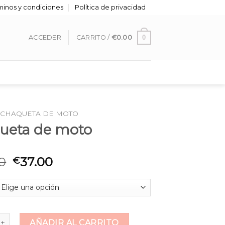
minos y condiciones
Política de privacidad
0
ACCEDER
CARRITO /
€
0.00
CHAQUETA DE MOTO
ueta de moto
0
37.00
€
 de moto cantidad
AÑADIR AL CARRITO