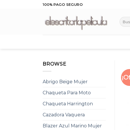
Skip
100% PAGO SEGURO
to
content
Busca
por:
BROWSE
¡O
Abrigo Beige Mujer
Chaqueta Para Moto
Chaqueta Harrington
Cazadora Vaquera
Blazer Azul Marino Mujer