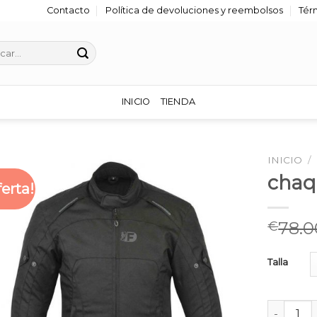
Contacto
Política de devoluciones y reembolsos
Tér
r
INICIO
TIENDA
INICIO
/
chaq
ferta!
78.0
€
Talla
chaqueta